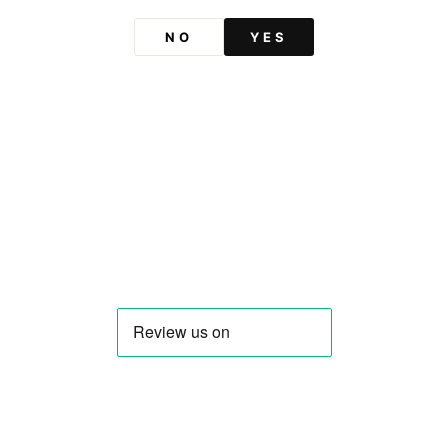
Ano: NV
Capacidade: 700 ml
NO
YES
Teor alcoólico: 20%
País: Espanha
Contém sulfitos
SHIPPING INFORMATION
STILL IN DOUBT? QUESTION
You may also like