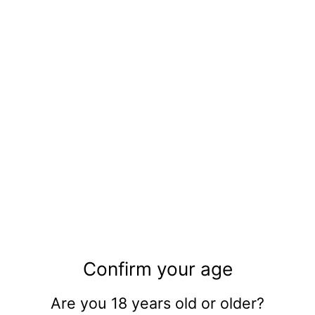
ADD TO CART
Descrição
O Schnapps Beveland Pêssego é um licor vibrante e
refrescante, que destaca-se pelo seu intenso
aroma e sabor natural de pêssego maduro.
Produzido pela Beveland, reconhecida destilaria
espanhola, este
schnapps
é ideal para ser servido
bem gelado, consumido em
shots
ou utilizado como
base em
cocktails
frutados. Com um perfil doce e
frutado, é uma escolha leve e divertida para animar
qualquer ocasião.
Confirm your age
Dados principais
Are you 18 years old or older?
Produtor: Beveland